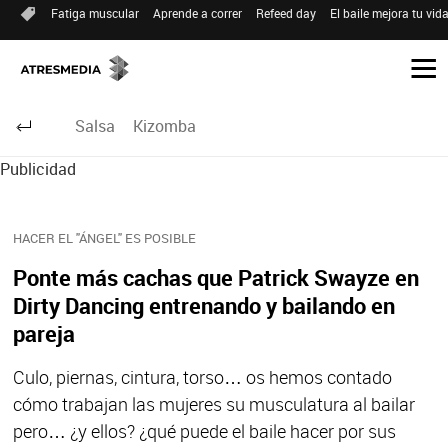
Fatiga muscular
Aprende a correr
Refeed day
El baile mejora tu vid
Salsa
Kizomba
Publicidad
HACER EL "ÁNGEL" ES POSIBLE
Ponte más cachas que Patrick Swayze en
Dirty Dancing entrenando y bailando en
pareja
Culo, piernas, cintura, torso… os hemos contado
cómo trabajan las mujeres su musculatura al bailar
pero… ¿y ellos? ¿qué puede el baile hacer por sus