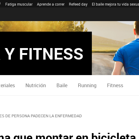
Fatiga muscular
Aprende a correr
Refeed day
El baile mejora tu vida sexua
 Y FITNESS
eriales
Nutrición
Baile
Running
Fitness
NES DE PERSONA PADECEN LA ENFERMEDAD
a que montar en bicicleta 