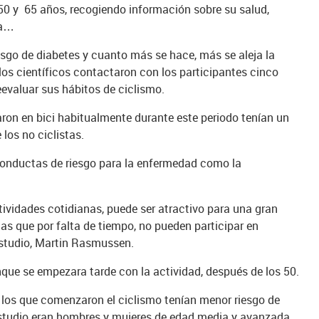
50 y 65 años, recogiendo información sobre su salud,
ca…
riesgo de diabetes y cuanto más se hace, más se aleja la
los científicos contactaron con los participantes cinco
evaluar sus hábitos de ciclismo.
ron en bici habitualmente durante este periodo tenían un
los no ciclistas.
conductas de riesgo para la enfermedad como la
tividades cotidianas, puede ser atractivo para una gran
nas que por falta de tiempo, no pueden participar en
 estudio, Martin Rasmussen.
que se empezara tarde con la actividad, después de los 50.
 los que comenzaron el ciclismo tenían menor riesgo de
estudio eran hombres y mujeres de edad media y avanzada.