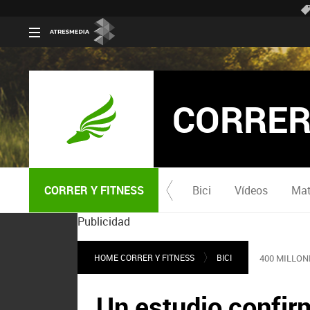
CORRER
CORRER Y FITNESS
Bici
Vídeos
Mat
Publicidad
HOME CORRER Y FITNESS
BICI
400 MILLO
Un estudio confirm