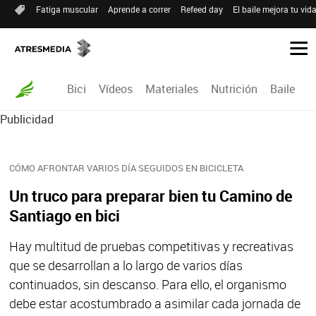
Fatiga muscular
Aprende a correr
Refeed day
El baile mejora tu vid
Bici
Vídeos
Materiales
Nutrición
Baile
R
Publicidad
CÓMO AFRONTAR VARIOS DÍA SEGUIDOS EN BICICLETA
Un truco para preparar bien tu Camino de
Santiago en bici
Hay multitud de pruebas competitivas y recreativas
que se desarrollan a lo largo de varios días
continuados, sin descanso. Para ello, el organismo
debe estar acostumbrado a asimilar cada jornada de