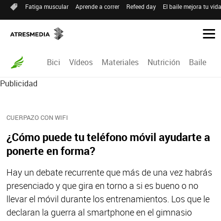
Fatiga muscular
Aprende a correr
Refeed day
El baile mejora tu vid
Bici
Vídeos
Materiales
Nutrición
Baile
R
Publicidad
CUERPAZO CON WIFI
¿Cómo puede tu teléfono móvil ayudarte a
ponerte en forma?
Hay un debate recurrente que más de una vez habrás
presenciado y que gira en torno a si es bueno o no
llevar el móvil durante los entrenamientos. Los que le
declaran la guerra al smartphone en el gimnasio