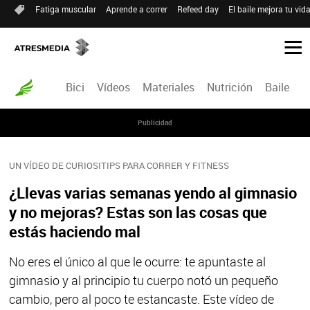
Fatiga muscular
Aprende a correr
Refeed day
El baile mejora tu vid
Bici
Vídeos
Materiales
Nutrición
Baile
R
Publicidad
UN VÍDEO DE CURIOSITIPS PARA CORRER Y FITNESS
¿Llevas varias semanas yendo al gimnasio
y no mejoras? Estas son las cosas que
estás haciendo mal
No eres el único al que le ocurre: te apuntaste al
gimnasio y al principio tu cuerpo notó un pequeño
cambio, pero al poco te estancaste. Este vídeo de