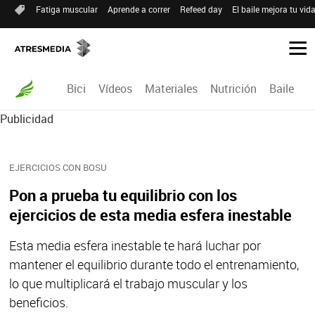
Fatiga muscular
Aprende a correr
Refeed day
El baile mejora tu vid
Bici
Vídeos
Materiales
Nutrición
Baile
R
Publicidad
EJERCICIOS CON BOSU
Pon a prueba tu equilibrio con los
ejercicios de esta media esfera inestable
Esta media esfera inestable te hará luchar por
mantener el equilibrio durante todo el entrenamiento,
lo que multiplicará el trabajo muscular y los
beneficios.