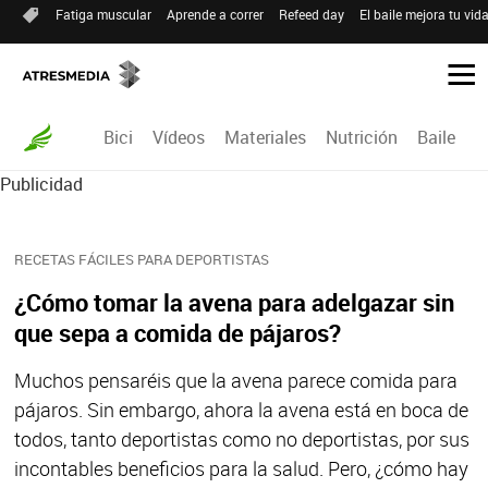
Fatiga muscular
Aprende a correr
Refeed day
El baile mejora tu vid
Bici
Vídeos
Materiales
Nutrición
Baile
R
Publicidad
RECETAS FÁCILES PARA DEPORTISTAS
¿Cómo tomar la avena para adelgazar sin
que sepa a comida de pájaros?
Muchos pensaréis que la avena parece comida para
pájaros. Sin embargo, ahora la avena está en boca de
todos, tanto deportistas como no deportistas, por sus
incontables beneficios para la salud. Pero, ¿cómo hay