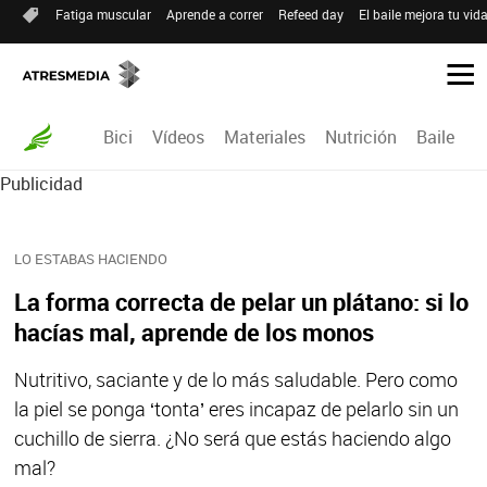
Fatiga muscular
Aprende a correr
Refeed day
El baile mejora tu vid
Bici
Vídeos
Materiales
Nutrición
Baile
R
Publicidad
LO ESTABAS HACIENDO
La forma correcta de pelar un plátano: si lo
hacías mal, aprende de los monos
Nutritivo, saciante y de lo más saludable. Pero como
la piel se ponga ‘tonta’ eres incapaz de pelarlo sin un
cuchillo de sierra. ¿No será que estás haciendo algo
mal?