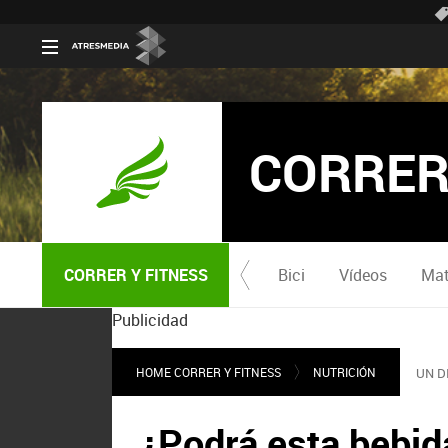
CORRER
CORRER Y FITNESS
Bici
Vídeos
Mat
Publicidad
HOME CORRER Y FITNESS
NUTRICIÓN
UN D
¿Podrá esta bebid