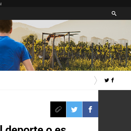
l
l deporte o es