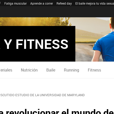
Fatiga muscular
Aprende a correr
Refeed day
El baile mejora tu vida sexua
 Y FITNESS
eriales
Nutrición
Baile
Running
Fitness
ISCUTIDO ESTUDIO DE LA UNIVERSIDAD DE MARYLAND
a revolucionar el mundo de