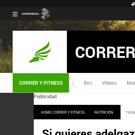
CORRER
CORRER Y FITNESS
Bici
Vídeos
Mat
Publicidad
HOME CORRER Y FITNESS
NUTRICIÓN
TIEN
Si quieres adelgaz