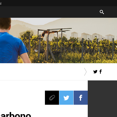
l
 carbono