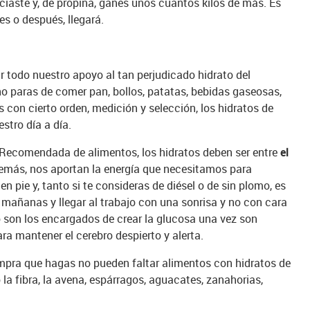
iciaste y, de propina, ganes unos cuantos kilos de más. Es
es o después, llegará.
r todo nuestro apoyo al tan perjudicado hidrato del
 no paras de comer pan, bollos, patatas, bebidas gaseosas,
dos con cierto orden, medición y selección, los hidratos de
stro día a día.
 Recomendada de alimentos, los hidratos deben ser entre
el
emás, nos aportan la energía que necesitamos para
 pie y, tanto si te consideras de diésel o de sin plomo, es
 mañanas y llegar al trabajo con una sonrisa y no con cara
 son los encargados de crear la glucosa una vez son
ra mantener el cerebro despierto y alerta.
ompra que hagas no pueden faltar alimentos con hidratos de
a fibra, la avena, espárragos, aguacates, zanahorias,