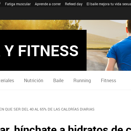
Fatiga muscular
Aprende a correr
Refeed day
El baile mejora tu vida sexua
 Y FITNESS
eriales
Nutrición
Baile
Running
Fitness
EN QUE SER DEL 40 AL 65% DE LAS CALORÍAS DIARIAS
ar, hínchate a hidratos de