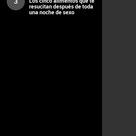
3
Los cinco alimentos que te
resucitan después de toda
una noche de sexo