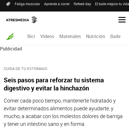
Fatiga muscular
Aprende a correr
Refeed day
El baile mejora tu vid
Bici
Vídeos
Materiales
Nutrición
Baile
R
Publicidad
CUIDA DE TU ESTÓMAGO
Seis pasos para reforzar tu sistema
digestivo y evitar la hinchazón
Comer cada poco tiempo, mantenerte hidratado y
evitar determinados alimentos puede ayudarte, y
mucho, a acabar con los molestos dolores de barriga
y tener un intestino sano y en forma.