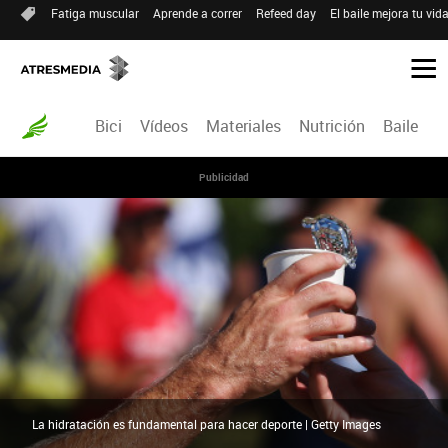
Fatiga muscular
Aprende a correr
Refeed day
El baile mejora tu vid
Bici
Vídeos
Materiales
Nutrición
Baile
R
Publicidad
La hidratación es fundamental para hacer deporte | Getty Images