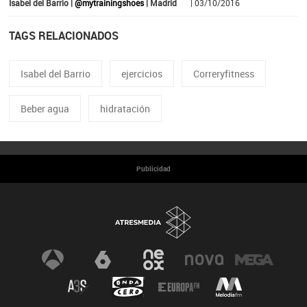
Isabel del Barrio |
@mytrainingshoes
| Madrid
| 03/10/2016
TAGS RELACIONADOS
Isabel del Barrio
ejercicios
Correryfitness
Beber agua
hidratación
Publicidad