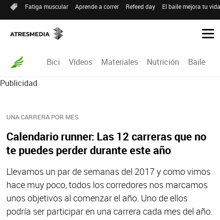
Fatiga muscular
Aprende a correr
Refeed day
El baile mejora tu vid
Bici
Vídeos
Materiales
Nutrición
Baile
R
Publicidad
UNA CARRERA POR MES
Calendario runner: Las 12 carreras que no
te puedes perder durante este año
Llevamos un par de semanas del 2017 y como vimos
hace muy poco, todos los corredores nos marcamos
unos objetivos al comenzar el año. Uno de ellos
podría ser participar en una carrera cada mes del año.