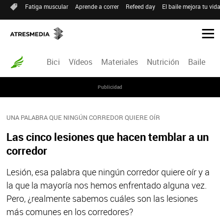
Fatiga muscular
Aprende a correr
Refeed day
El baile mejora tu vid
Bici
Vídeos
Materiales
Nutrición
Baile
R
Publicidad
UNA PALABRA QUE NINGÚN CORREDOR QUIERE OÍR
Las cinco lesiones que hacen temblar a un
corredor
Lesión, esa palabra que ningún corredor quiere oír y a
la que la mayoría nos hemos enfrentado alguna vez.
Pero, ¿realmente sabemos cuáles son las lesiones
más comunes en los corredores?