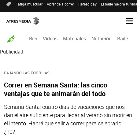
Fatiga muscular
Aprende a correr
Refeed day
El baile mejora tu vid
Bici
Vídeos
Materiales
Nutrición
Baile
R
Publicidad
BAJANDO LAS TORRIJAS
Correr en Semana Santa: las cinco
ventajas que te animarán del todo
Semana Santa: cuatro días de vacaciones que nos
dan el aire suficiente para llegar al verano sin morir en
el intento. Habrá que salir a correr para celebrarlo,
¿no?