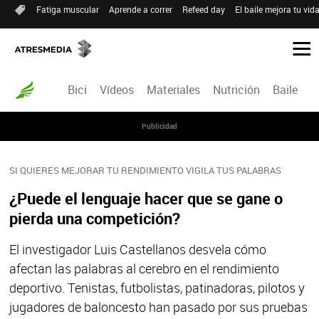
Fatiga muscular
Aprende a correr
Refeed day
El baile mejora tu vid
Bici
Vídeos
Materiales
Nutrición
Baile
R
Publicidad
SI QUIERES MEJORAR TU RENDIMIENTO VIGILA TUS PALABRAS
¿Puede el lenguaje hacer que se gane o
pierda una competición?
El investigador Luis Castellanos desvela cómo
afectan las palabras al cerebro en el rendimiento
deportivo. Tenistas, futbolistas, patinadoras, pilotos y
jugadores de baloncesto han pasado por sus pruebas