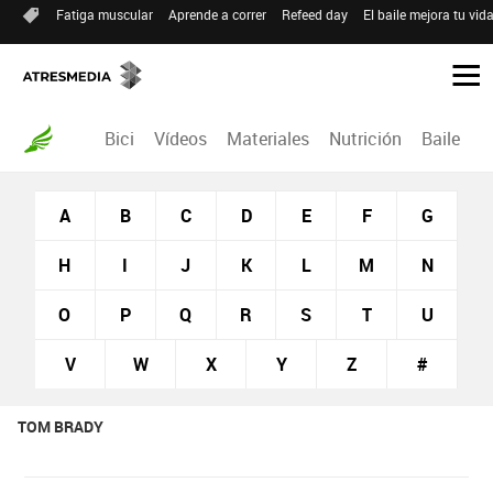
Fatiga muscular
Aprende a correr
Refeed day
El baile mejora tu vid
Bici
Vídeos
Materiales
Nutrición
Baile
R
A
B
C
D
E
F
G
H
I
J
K
L
M
N
O
P
Q
R
S
T
U
V
W
X
Y
Z
#
TOM BRADY