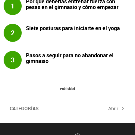
Por qué deberías entrenar fuerza con
1
pesas en el gimnasio y cómo empezar
Siete posturas para iniciarte en el yoga
2
Pasos a seguir para no abandonar el
3
gimnasio
Publicidad
CATEGORÍAS
Abrir
Salud sexual
El tiempo
Viajes y planes