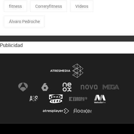
fitness
Correryfitness
Vídeos
Álvaro Pedroche
Publicidad