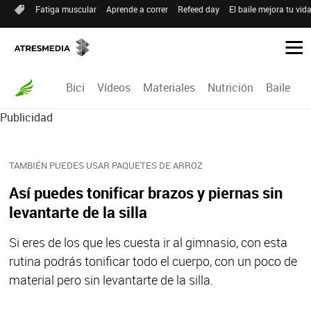
Fatiga muscular
Aprende a correr
Refeed day
El baile mejora tu vid
Bici
Vídeos
Materiales
Nutrición
Baile
R
Publicidad
TAMBIÉN PUEDES USAR PAQUETES DE ARROZ
Así puedes tonificar brazos y piernas sin
levantarte de la silla
Si eres de los que les cuesta ir al gimnasio, con esta
rutina podrás tonificar todo el cuerpo, con un poco de
material pero sin levantarte de la silla.