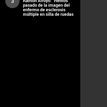
3
Ramón Arroyo: "Hemos
pasado de la imagen del
enfermo de esclerosis
múltiple en silla de ruedas
al extremo de hacer
maratones, y no es bueno"