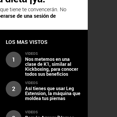
 que tiene te convencerán. No
erarse de una sesión de
LOS MAS VISTOS
VÍDEOS
1
Nos metemos en una
clase de K1, similar al
Kickboxing, para conocer
todos sus beneficios
VÍDEOS
2
Así tienes que usar Leg
Extension, la máquina que
moldea tus piernas
VÍDEOS