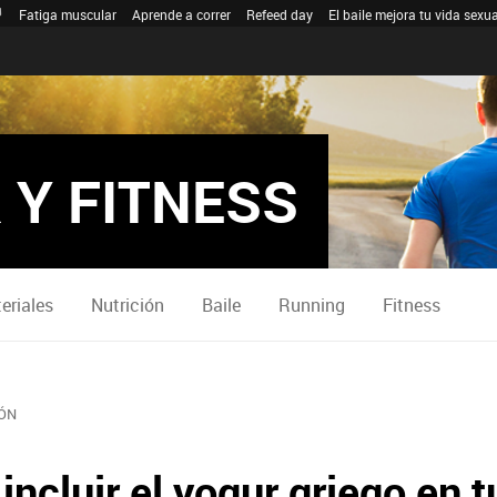
Fatiga muscular
Aprende a correr
Refeed day
El baile mejora tu vida sexua
 Y FITNESS
eriales
Nutrición
Baile
Running
Fitness
ÓN
ncluir el yogur griego en tu