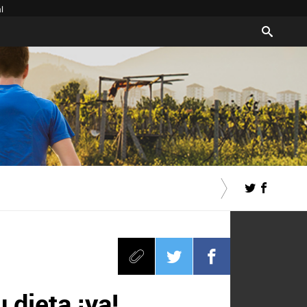
l
 dieta ¡ya!