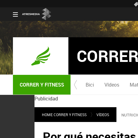
CORRER
CORRER Y FITNESS
Bici
Vídeos
Mat
Publicidad
HOME CORRER Y FITNESS
VÍDEOS
NUTRICI
Por qué necesitas i