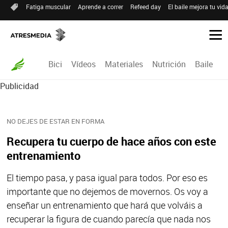
Fatiga muscular
Aprende a correr
Refeed day
El baile mejora tu vid
Bici
Vídeos
Materiales
Nutrición
Baile
R
Publicidad
NO DEJES DE ESTAR EN FORMA
Recupera tu cuerpo de hace años con este
entrenamiento
El tiempo pasa, y pasa igual para todos. Por eso es
importante que no dejemos de movernos. Os voy a
enseñar un entrenamiento que hará que volváis a
recuperar la figura de cuando parecía que nada nos