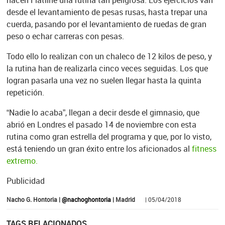
hacen Flatline una rutina tan peligrosa. Los ejercicios van
desde el levantamiento de pesas rusas, hasta trepar una
cuerda, pasando por el levantamiento de ruedas de gran
peso o echar carreras con pesas.
Todo ello lo realizan con un chaleco de 12 kilos de peso, y
la rutina han de realizarla cinco veces seguidas. Los que
logran pasarla una vez no suelen llegar hasta la quinta
repetición.
“Nadie lo acaba”, llegan a decir desde el gimnasio, que
abrió en Londres el pasado 14 de noviembre con esta
rutina como gran estrella del programa y que, por lo visto,
está teniendo un gran éxito entre los aficionados al
fitness
extremo.
Publicidad
Nacho G. Hontoria |
@nachoghontoria
| Madrid
| 05/04/2018
TAGS RELACIONADOS