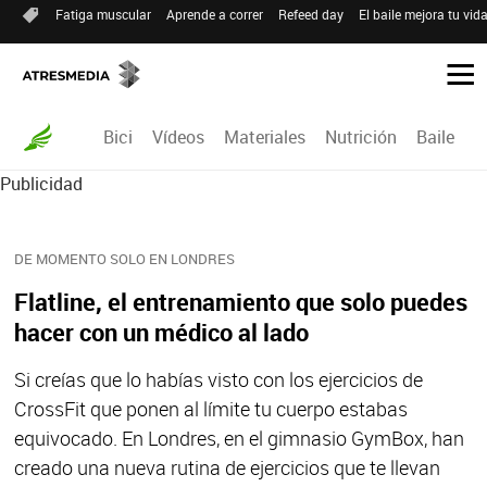
Fatiga muscular
Aprende a correr
Refeed day
El baile mejora tu vid
Bici
Vídeos
Materiales
Nutrición
Baile
R
Publicidad
DE MOMENTO SOLO EN LONDRES
Flatline, el entrenamiento que solo puedes
hacer con un médico al lado
Si creías que lo habías visto con los ejercicios de
CrossFit que ponen al límite tu cuerpo estabas
equivocado. En Londres, en el gimnasio GymBox, han
creado una nueva rutina de ejercicios que te llevan