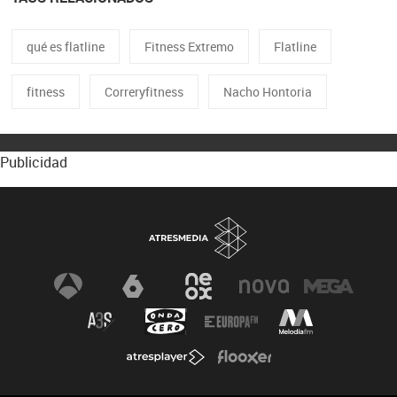
qué es flatline
Fitness Extremo
Flatline
fitness
Correryfitness
Nacho Hontoria
Publicidad