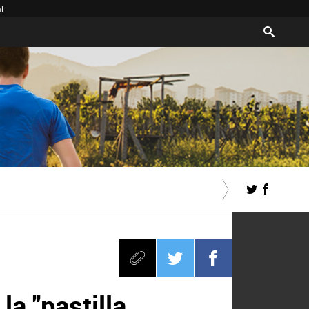
l
la "pastilla