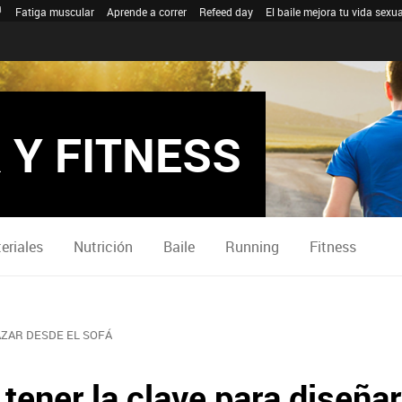
Fatiga muscular
Aprende a correr
Refeed day
El baile mejora tu vida sexua
 Y FITNESS
eriales
Nutrición
Baile
Running
Fitness
ZAR DESDE EL SOFÁ
ener la clave para diseñar 