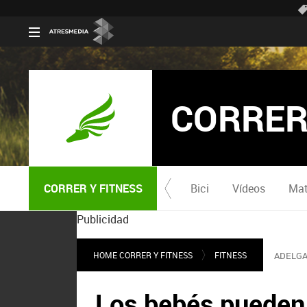
CORRER
CORRER Y FITNESS
Bici
Vídeos
Mat
Publicidad
HOME CORRER Y FITNESS
FITNESS
ADELGA
Los bebés pueden t