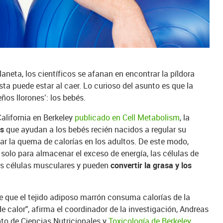
aneta, los científicos se afanan en encontrar la píldora
ta puede estar al caer. Lo curioso del asunto es que la
eños llorones’: los bebés.
California en Berkeley
publicado en Cell Metabolism
, la
es
que ayudan a los bebés recién nacidos a regular su
ar la quema de calorías en los adultos. De este modo,
 solo para almacenar el exceso de energía, las células de
as células musculares y pueden
convertir la grasa y los
 que el tejido adiposo marrón consuma calorías de la
de calor", afirma el coordinador de la investigación, Andreas
nto de Ciencias Nutricionales y
Toxicología de Berkeley
.