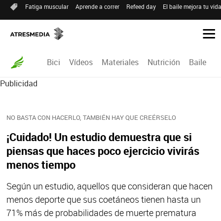
Fatiga muscular
Aprende a correr
Refeed day
El baile mejora tu vid
Bici
Vídeos
Materiales
Nutrición
Baile
R
Publicidad
NO BASTA CON HACERLO, TAMBIÉN HAY QUE CREÉRSELO
¡Cuidado! Un estudio demuestra que si
piensas que haces poco ejercicio vivirás
menos tiempo
Según un estudio, aquellos que consideran que hacen
menos deporte que sus coetáneos tienen hasta un
71% más de probabilidades de muerte prematura