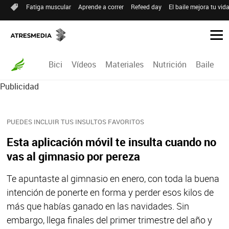
Fatiga muscular
Aprende a correr
Refeed day
El baile mejora tu vid
Bici
Vídeos
Materiales
Nutrición
Baile
R
Publicidad
PUEDES INCLUIR TUS INSULTOS FAVORITOS
Esta aplicación móvil te insulta cuando no
vas al gimnasio por pereza
Te apuntaste al gimnasio en enero, con toda la buena
intención de ponerte en forma y perder esos kilos de
más que habías ganado en las navidades. Sin
embargo, llega finales del primer trimestre del año y