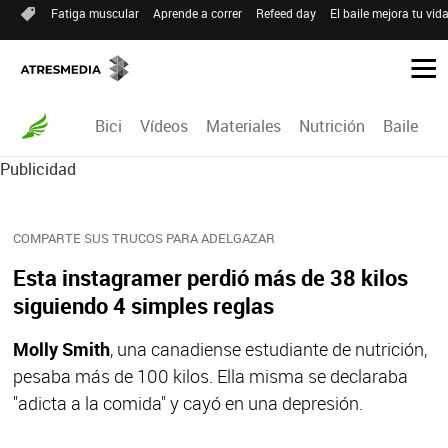
Fatiga muscular
Aprende a correr
Refeed day
El baile mejora tu vid
Bici
Vídeos
Materiales
Nutrición
Baile
R
Publicidad
COMPARTE SUS TRUCOS PARA ADELGAZAR
Esta instagramer perdió más de 38 kilos
siguiendo 4 simples reglas
Molly Smith
, una canadiense estudiante de nutrición,
pesaba más de 100 kilos. Ella misma se declaraba
"adicta a la comida" y cayó en una depresión.