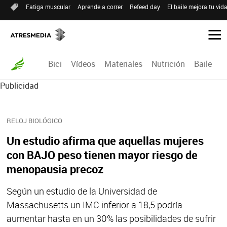
Fatiga muscular
Aprende a correr
Refeed day
El baile mejora tu vid
Bici
Vídeos
Materiales
Nutrición
Baile
R
Publicidad
RELOJ BIOLÓGICO
Un estudio afirma que aquellas mujeres
con BAJO peso tienen mayor riesgo de
menopausia precoz
Según un estudio de la Universidad de
Massachusetts un IMC inferior a 18,5 podría
aumentar hasta en un 30% las posibilidades de sufrir