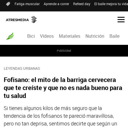
Fatiga muscular
Aprende a correr
Refeed day
El baile mejora tu vid
Bici
Vídeos
Materiales
Nutrición
Baile
R
Publicidad
LEYENDAS URBANAS
Fofisano: el mito de la barriga cervecera
que te creíste y que no es nada bueno para
tu salud
Si tienes algunos kilos de más seguro que la
tendencia de los fofisanos te pareció maravillosa,
pero no tan deprisa, sentimos decirte que según un