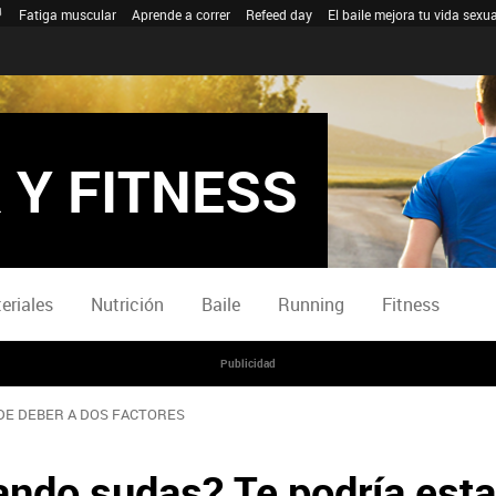
Fatiga muscular
Aprende a correr
Refeed day
El baile mejora tu vida sexua
 Y FITNESS
eriales
Nutrición
Baile
Running
Fitness
Publicidad
DE DEBER A DOS FACTORES
uando sudas? Te podría est