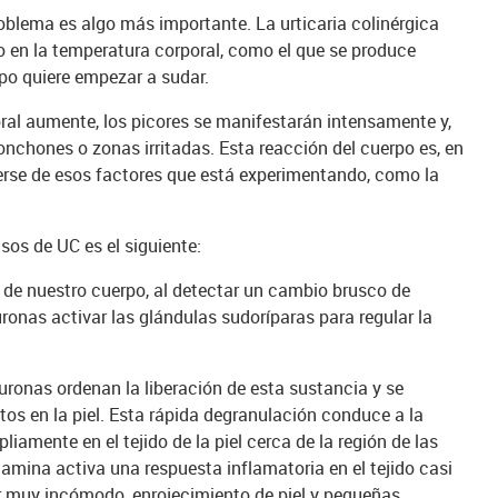
roblema es algo más importante. La urticaria colinérgica
 en la temperatura corporal, como el que se produce
po quiere empezar a sudar.
ral aumente, los picores se manifestarán intensamente y,
ronchones o zonas irritadas. Esta reacción del cuerpo es, en
erse de esos factores que está experimentando, como la
sos de UC es el siguiente:
a de nuestro cuerpo, al detectar un cambio brusco de
onas activar las glándulas sudoríparas para regular la
uronas ordenan la liberación de esta sustancia y se
os en la piel. Esta rápida degranulación conduce a la
iamente en el tejido de la piel cerca de la región de las
tamina activa una respuesta inflamatoria en el tejido casi
r muy incómodo, enrojecimiento de piel y pequeñas