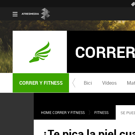
CORRER
CORRER Y FITNESS
Bici
Vídeos
Mat
HOME CORRER Y FITNESS
FITNESS
SE PUE
¿Te pica la piel c