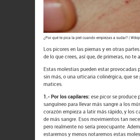
¿Por qué te pica la piel cuando empiezas a sudar? | Wiki
Los picores en las piernas y en otras par
de lo que crees, así que, de primeras, no te
Estas molestias pueden estar provocadas po
sin más, o una urticaria colinérgica, que s
matices.
1.- Por los capilares:
ese picor se produce 
sanguíneo para llevar más sangre a los mú
corazón empieza a latir más rápido, y los 
de más sangre. Esos movimientos tan neces
pero realmente no sería preocupante. Ad
estaremos y menos notaremos estas moles