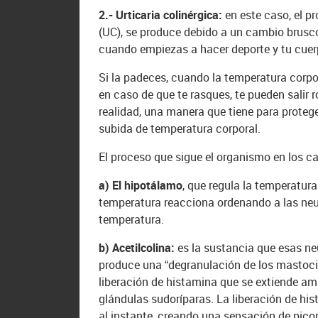
2.- Urticaria colinérgica:
en este caso, el p
(UC), se produce debido a un cambio brusco
cuando empiezas a hacer deporte y tu cuer
Si la padeces, cuando la temperatura corpo
en caso de que te rasques, te pueden salir 
realidad, una manera que tiene para proteg
subida de temperatura corporal.
El proceso que sigue el organismo en los ca
a) El hipotálamo
, que regula la temperatur
temperatura reacciona ordenando a las neur
temperatura.
b) Acetilcolina:
es la sustancia que esas ne
produce una “degranulación de los mastocit
liberación de histamina que se extiende ampl
glándulas sudoríparas. La liberación de his
al instante, creando una sensación de pico