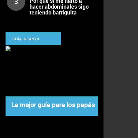
3
Por qué si me harto a
hacer abdominales sigo
teniendo barriguita
GUÍA INFANTIL
La mejor guía para los papás