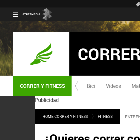
CORRER
CORRER Y FITNESS
Bici
Vídeos
Mat
Publicidad
HOME CORRER Y FITNESS
FITNESS
ENTREN
¿Quieres correr c