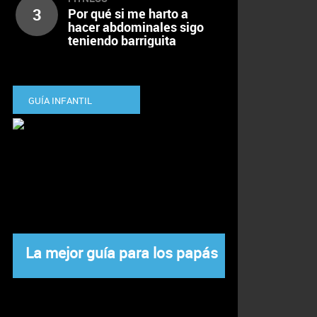
3
Por qué si me harto a
hacer abdominales sigo
teniendo barriguita
GUÍA INFANTIL
La mejor guía para los papás