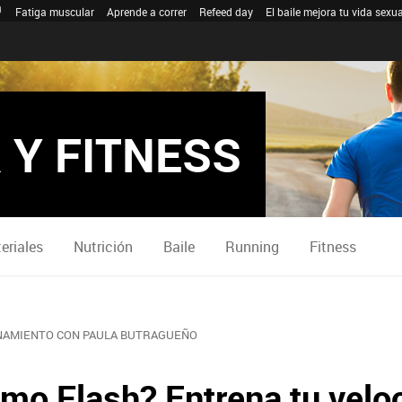
Fatiga muscular
Aprende a correr
Refeed day
El baile mejora tu vida sexua
 Y FITNESS
eriales
Nutrición
Baile
Running
Fitness
AMIENTO CON PAULA BUTRAGUEÑO
omo Flash? Entrena tu velo