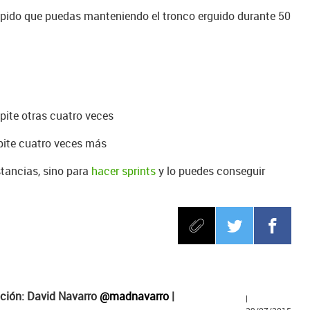
 rápido que puedas manteniendo el tronco erguido durante 50
epite otras cuatro veces
epite cuatro veces más
stancias, sino para
hacer sprints
y lo puedes conseguir
ción: David Navarro
@madnavarro
|
|