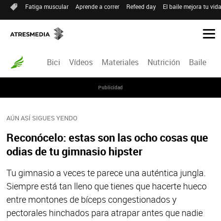
Fatiga muscular
Aprende a correr
Refeed day
El baile mejora tu vid
Bici
Vídeos
Materiales
Nutrición
Baile
R
Publicidad
AÚN ASÍ SIGUES YENDO
Reconócelo: estas son las ocho cosas que
odias de tu gimnasio hipster
Tu gimnasio a veces te parece una auténtica jungla.
Siempre está tan lleno que tienes que hacerte hueco
entre montones de bíceps congestionados y
pectorales hinchados para atrapar antes que nadie