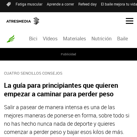
Fatiga muscular
Aprende a correr
Refeed day
El baile mejora tu vid
Bici
Vídeos
Materiales
Nutrición
Baile
R
Publicidad
CUATRO SENCILLOS CONSEJOS
La guía para principiantes que quieren
empezar a caminar para perder peso
Salir a pasear de manera intensa es una de las
mejores maneras de ponerse en forma, sobre todo si
no has hecho nunca nada de deporte y quieres
comenzar a perder peso y bajar esos kilos de más.