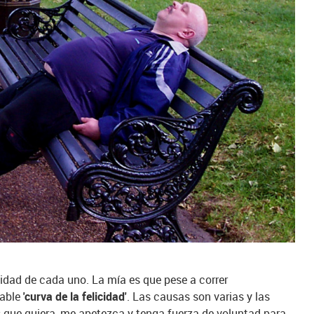
alidad de cada uno. La mía es que pese a correr
rable
'curva de la felicidad'
. Las causas son varias y las
 que quiera, me apetezca y tenga fuerza de voluntad para