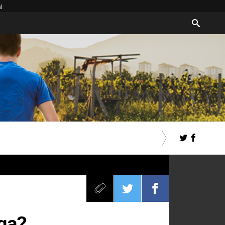
l
iga?