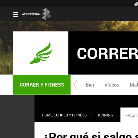
CORRER
CORRER Y FITNESS
Bici
Vídeos
Mat
HOME CORRER Y FITNESS
RUNNING
FALET
¿Por qué si salgo 