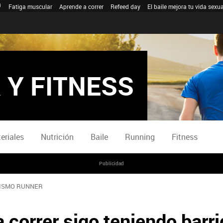
Fatiga muscular
Aprende a correr
Refeed day
El baile mejora tu vida sexua
 Y FITNESS
eriales
Nutrición
Baile
Running
Fitness
Publicidad
ISMO RUNNER
a correr sigo teniendo barr