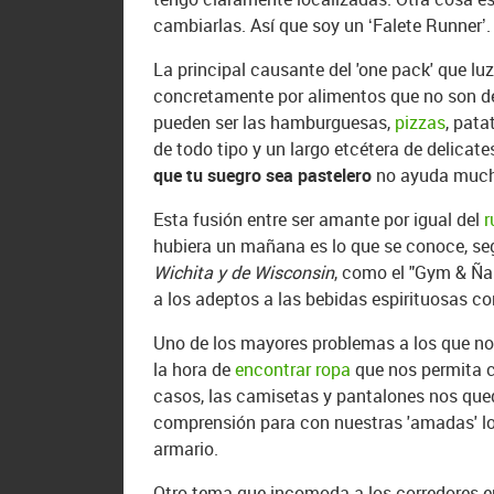
cambiarlas. Así que soy un ‘Falete Runner’.
La principal causante del 'one pack' que l
concretamente por alimentos que no son del
pueden ser las hamburguesas,
pizzas
, pata
de todo tipo y un largo etcétera de delicat
que tu suegro sea pastelero
no ayuda mucho 
Esta fusión entre ser amante por igual del
r
hubiera un mañana es lo que se conoce, seg
Wichita y de Wisconsin
, como el "Gym & Ña
a los adeptos a las bebidas espirituosas c
Uno de los mayores problemas a los que no
la hora de
encontrar ropa
que nos permita c
casos, las camisetas y pantalones nos que
comprensión para con nuestras 'amadas' lo
armario.
Otro tema que incomoda a los corredores en