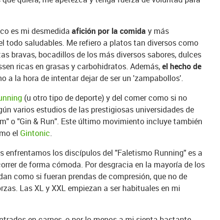
uzco es mi desmedida
afición por la comida
y más
 todo saludables. Me refiero a platos tan diversos como
tas bravas, bocadillos de los más diversos sabores, dulces
essen ricas en grasas y carbohidratos. Además,
el hecho de
a la hora de intentar dejar de ser un 'zampabollos'.
unning
(u otro tipo de deporte) y del comer como si no
ún varios estudios de las prestigiosas universidades de
m" o "Gin & Run". Este último movimiento incluye también
omo el
Gintonic
.
s enfrentamos los discípulos del "Faletismo Running" es a
orrer de forma cómoda. Por desgracia en la mayoría de los
dan como si fueran prendas de compresión, que no de
rzas. Las XL y XXL empiezan a ser habituales en mi
trados en carnes, o por lo menos a mi sienta bastante