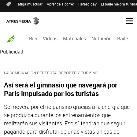
Fatiga muscular
Aprende a correr
Refeed day
El baile mejora tu vid
Bici
Vídeos
Materiales
Nutrición
Baile
R
Publicidad
LA COMBINACIÓN PERFECTA: DEPORTE Y TURISMO
Así será el gimnasio que navegará por
París impulsado por los turistas
Se moverá por el río parisino gracias a la energía que
se produzca durante los entrenamientos que
realizarán sus visitantes. Eso sí, tendrán que seguir
pagando para disfrutar de unas vistas únicas de