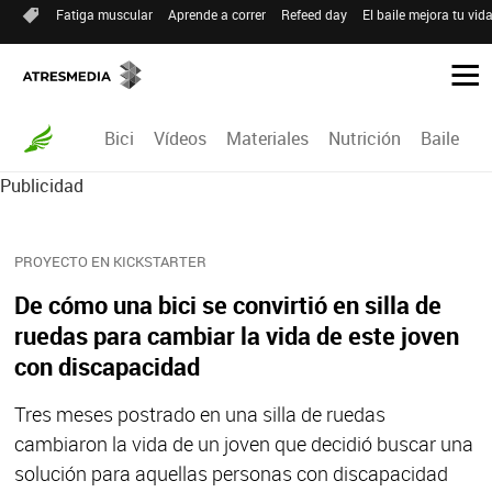
Fatiga muscular
Aprende a correr
Refeed day
El baile mejora tu vid
Bici
Vídeos
Materiales
Nutrición
Baile
R
Publicidad
PROYECTO EN KICKSTARTER
De cómo una bici se convirtió en silla de
ruedas para cambiar la vida de este joven
con discapacidad
Tres meses postrado en una silla de ruedas
cambiaron la vida de un joven que decidió buscar una
solución para aquellas personas con discapacidad