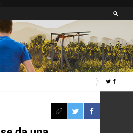
l
 se da una