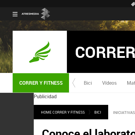
CORRER
CORRER Y FITNESS
Bici
Vídeos
Mat
Publicidad
HOME CORRER Y FITNESS
BICI
INICIATIVA
Conoce el laborat