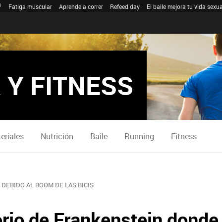
Fatiga muscular
Aprende a correr
Refeed day
El baile mejora tu vida sexua
 Y FITNESS
eriales
Nutrición
Baile
Running
Fitness
S DEBIDO AL BOOM DE LAS BICIS
orio de Frankenstein donde