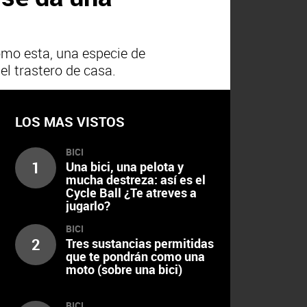
omo esta, una especie de
el trastero de casa.
LOS MAS VISTOS
BICI
1
Una bici, una pelota y
mucha destreza: así es el
Cycle Ball ¿Te atreves a
jugarlo?
BICI
2
Tres sustancias permitidas
que te pondrán como una
moto (sobre una bici)
BICI