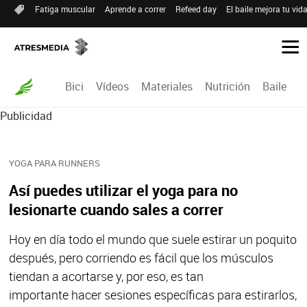
Fatiga muscular
Aprende a correr
Refeed day
El baile mejora tu vid
Bici
Vídeos
Materiales
Nutrición
Baile
R
Publicidad
YOGA PARA RUNNERS
Así puedes utilizar el yoga para no
lesionarte cuando sales a correr
Hoy en día todo el mundo que suele estirar un poquito
después, pero corriendo es fácil que los músculos
tiendan a acortarse y, por eso, es tan
importante hacer sesiones específicas para estirarlos,