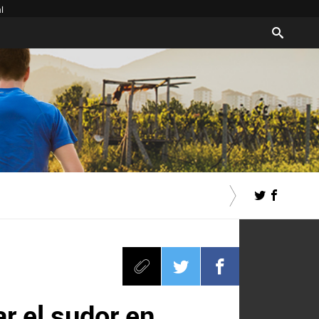
l
r el sudor en