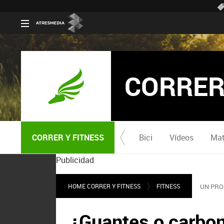
CORRER
CORRER Y FITNESS
Bici
Vídeos
Mat
Publicidad
HOME CORRER Y FITNESS
FITNESS
UN PRO
¿Guantes o carbon