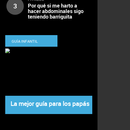
3
Por qué si me harto a
hacer abdominales sigo
teniendo barriguita
GUÍA INFANTIL
La mejor guía para los papás