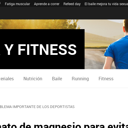
Fatiga muscular
Aprende a correr
Refeed day
El baile mejora tu vida sexua
 Y FITNESS
eriales
Nutrición
Baile
Running
Fitness
BLEMA IMPORTANTE DE LOS DEPORTISTAS
ato de magnesio para evita