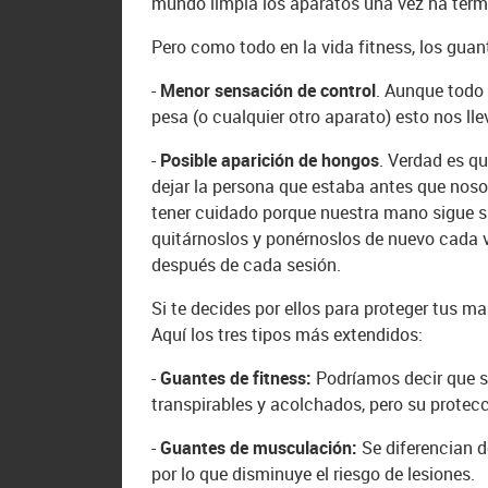
mundo limpia los aparatos una vez ha term
Pero como todo en la vida fitness, los gua
-
Menor sensación de control
. Aunque todo 
pesa (o cualquier otro aparato) esto nos l
-
Posible aparición de hongos
. Verdad es q
dejar la persona que estaba antes que noso
tener cuidado porque nuestra mano sigue s
quitárnoslos y ponérnoslos de nuevo cada v
después de cada sesión.
Si te decides por ellos para proteger tus m
Aquí los tres tipos más extendidos:
-
Guantes de fitness:
Podríamos decir que s
transpirables y acolchados, pero su protecc
-
Guantes de musculación:
Se diferencian 
por lo que disminuye el riesgo de lesiones.