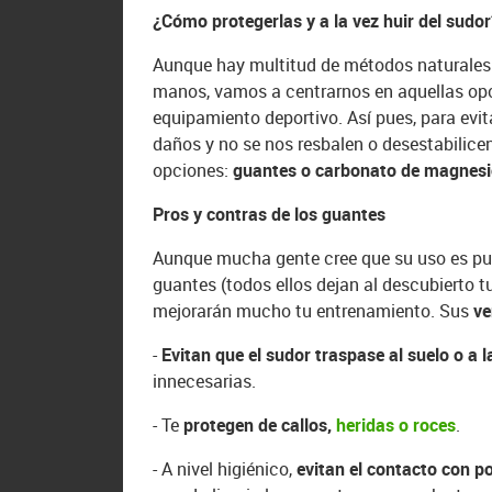
¿Cómo protegerlas y a la vez huir del sudo
Aunque hay multitud de métodos naturales 
manos, vamos a centrarnos en aquellas opc
equipamiento deportivo. Así pues, para evit
daños y no se nos resbalen o desestabilic
opciones:
guantes o carbonato de magnes
Pros y contras de los guantes
Aunque mucha gente cree que su uso es puro 
guantes (todos ellos dejan al descubierto 
mejorarán mucho tu entrenamiento. Sus
ve
-
Evitan que el sudor traspase al suelo
o a 
innecesarias.
- Te
protegen de callos,
heridas o roces
.
- A nivel higiénico,
evitan el contacto con p