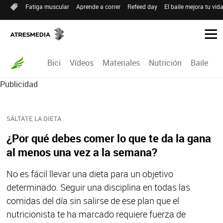
Fatiga muscular
Aprende a correr
Refeed day
El baile mejora tu vid
Bici
Vídeos
Materiales
Nutrición
Baile
R
Publicidad
SÁLTATE LA DIETA
¿Por qué debes comer lo que te da la gana
al menos una vez a la semana?
No es fácil llevar una dieta para un objetivo
determinado. Seguir una disciplina en todas las
comidas del día sin salirse de ese plan que el
nutricionista te ha marcado requiere fuerza de