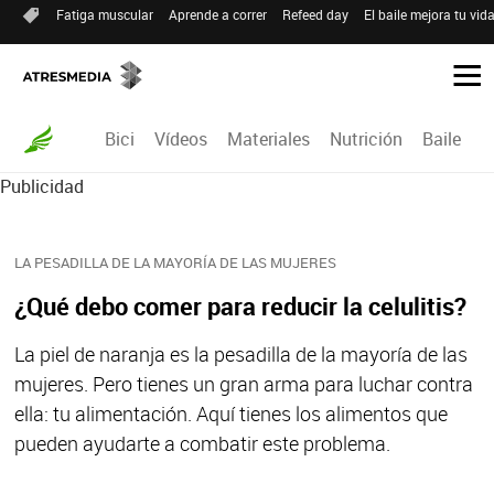
Fatiga muscular
Aprende a correr
Refeed day
El baile mejora tu vid
Bici
Vídeos
Materiales
Nutrición
Baile
R
Publicidad
LA PESADILLA DE LA MAYORÍA DE LAS MUJERES
¿Qué debo comer para reducir la celulitis?
La piel de naranja es la pesadilla de la mayoría de las
mujeres. Pero tienes un gran arma para luchar contra
ella: tu alimentación. Aquí tienes los alimentos que
pueden ayudarte a combatir este problema.