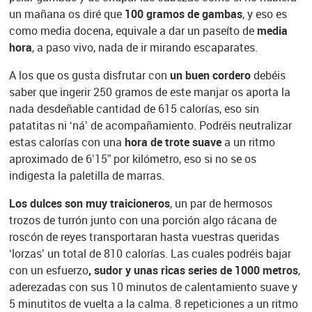
un mañana os diré que
100 gramos de gambas
, y eso es
como media docena, equivale a dar un paseíto de
media
hora
, a paso vivo, nada de ir mirando escaparates.
A los que os gusta disfrutar con
un buen cordero
debéis
saber que ingerir 250 gramos de este manjar os aporta la
nada desdeñable cantidad de 615 calorías, eso sin
patatitas ni ‘ná’ de acompañamiento. Podréis neutralizar
estas calorías con una
hora de trote suave
a un ritmo
aproximado de 6’15” por kilómetro, eso si no se os
indigesta la paletilla de marras.
Los dulces son muy traicioneros
, un par de hermosos
trozos de turrón junto con una porción algo rácana de
roscón de reyes transportaran hasta vuestras queridas
‘lorzas’ un total de 810 calorías. Las cuales podréis bajar
con un esfuerzo
, sudor y unas ricas series de 1000 metros
,
aderezadas con sus 10 minutos de calentamiento suave y
5 minutitos de vuelta a la calma. 8 repeticiones a un ritmo