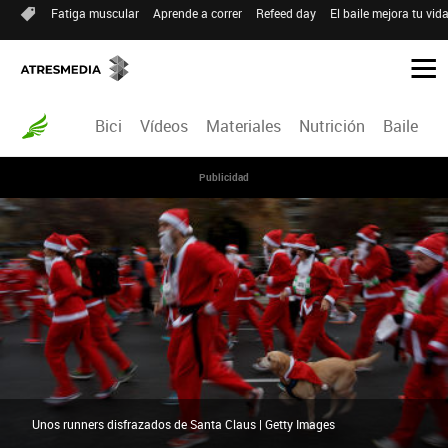
Fatiga muscular
Aprende a correr
Refeed day
El baile mejora tu vid
Bici
Vídeos
Materiales
Nutrición
Baile
R
Publicidad
Unos runners disfrazados de Santa Claus | Getty Images