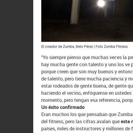
El creador de Zumba, Beto Pérez | Foto Zumba Fitness
“Yo siempre pienso que muchas veces la pers
hay mucha gente con talento y uno los ve po
porque creen que son muy buenos y entonces
de talento, pero tiene mucha paciencia y m
estar rodeados de gente buena, de gente qu
haciendo el vecino, enfóquense en ustedes 
momento, pero tengan esa referencia, porqu
Un éxito confirmado
Eran muchos los que pensaban que Zumba ser
del fitness, pero las cifras avalan que
esta m
países, miles de instructores y millones de 