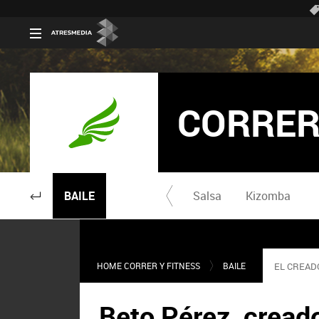
CORRER
BAILE
Salsa
Kizomba
HOME CORRER Y FITNESS
BAILE
EL CREAD
Beto Pérez, cread