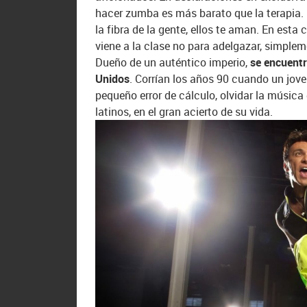
hacer zumba es más barato que la terapia. 
la fibra de la gente, ellos te aman. En esta
viene a la clase no para adelgazar, simplem
Dueño de un auténtico imperio,
se encuentr
Unidos
. Corrían los años 90 cuando un jov
pequeño error de cálculo, olvidar la música
latinos, en el gran acierto de su vida.