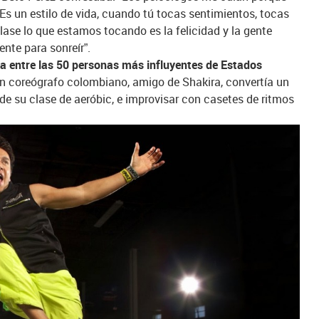
Es un estilo de vida, cuando tú tocas sentimientos, tocas
 clase lo que estamos tocando es la felicidad y la gente
ente para sonreír”.
a entre las 50 personas más influyentes de Estados
en coreógrafo colombiano, amigo de Shakira, convertía un
 de su clase de aeróbic, e improvisar con casetes de ritmos