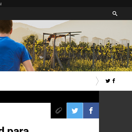
l
d para