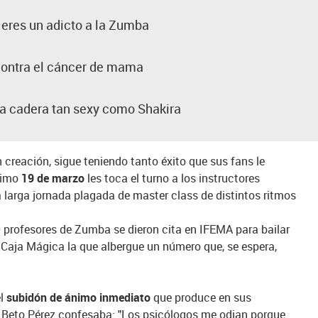
 eres un adicto a la Zumba
 contra el cáncer de mama
a cadera tan sexy como Shakira
n creación, sigue teniendo tanto éxito que sus fans le
óximo
19 de marzo
les toca el turno a los instructores
 larga jornada plagada de master class de distintos ritmos
 profesores de Zumba se dieron cita en IFEMA para bailar
a Caja Mágica la que albergue un número que, se espera,
el
subidón de ánimo inmediato
que produce en sus
a Beto Pérez confesaba: "Los psicólogos me odian porque