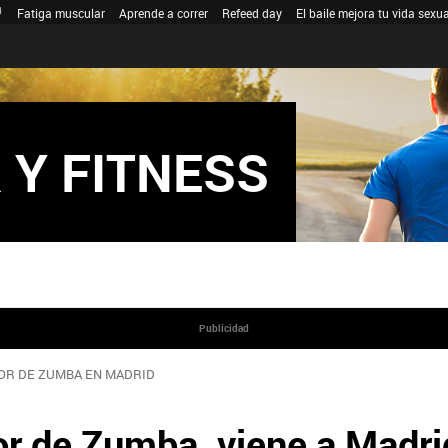
Fatiga muscular
Aprende a correr
Refeed day
El baile mejora tu vida sexua
 Y FITNESS
Publicidad
OR DE ZUMBA EN MADRID
or de Zumba, viene a Madri