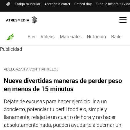
Fatiga muscular
Aprende a correr
Refeed day
El baile mejora tu vid
Bici
Vídeos
Materiales
Nutrición
Baile
R
Publicidad
ADELGAZAR A CONTRARRELOJ
Nueve divertidas maneras de perder peso
en menos de 15 minutos
Déjate de excusas para hacer ejercicio. Ir a un
concierto, potenciar tu perfil foodie o, simple y
llanamente, relajarte un cuarto de hora y no hacer
absolutamente nada, pueden ayudarte a quemar un