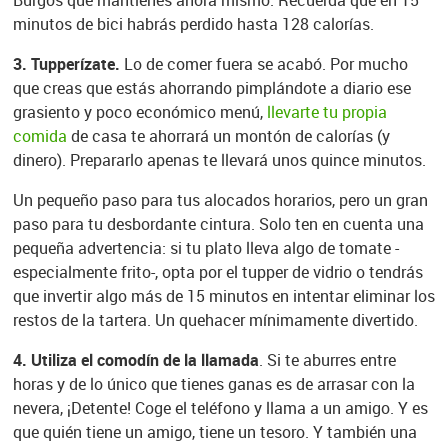
Burgos que mantienes ahora mismo. Recuerda que en 15
minutos de bici habrás perdido hasta 128 calorías.
3. Tupperízate.
Lo de comer fuera se acabó. Por mucho
que creas que estás ahorrando pimplándote a diario ese
grasiento y poco económico menú,
llevarte tu propia
comida
de casa te ahorrará un montón de calorías (y
dinero). Prepararlo apenas te llevará unos quince minutos.
Un pequeño paso para tus alocados horarios, pero un gran
paso para tu desbordante cintura. Solo ten en cuenta una
pequeña advertencia: si tu plato lleva algo de tomate -
especialmente frito-, opta por el tupper de vidrio o tendrás
que invertir algo más de 15 minutos en intentar eliminar los
restos de la tartera. Un quehacer mínimamente divertido.
4. Utiliza el comodín de la llamada
. Si te aburres entre
horas y de lo único que tienes ganas es de arrasar con la
nevera, ¡Detente! Coge el teléfono y llama a un amigo. Y es
que quién tiene un amigo, tiene un tesoro. Y también una