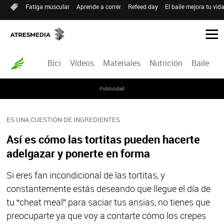
Fatiga muscular
Aprende a correr
Refeed day
El baile mejora tu vid
Bici
Vídeos
Materiales
Nutrición
Baile
R
Publicidad
ES UNA CUESTIÓN DE INGREDIENTES
Así es cómo las tortitas pueden hacerte
adelgazar y ponerte en forma
Si eres fan incondicional de las tortitas, y
constantemente estás deseando que llegue el día de
tu “cheat meal” para saciar tus ansias, no tienes que
preocuparte ya que voy a contarte cómo los crepes