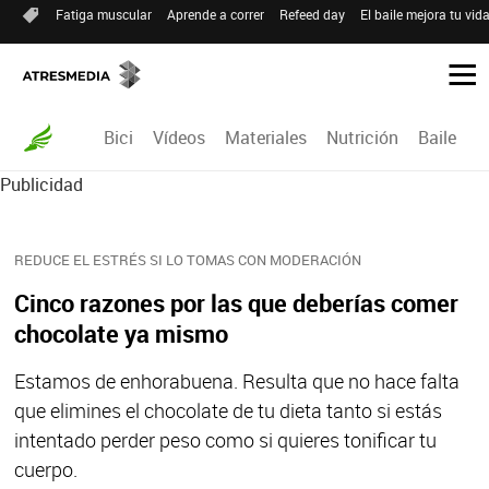
Fatiga muscular
Aprende a correr
Refeed day
El baile mejora tu vid
Bici
Vídeos
Materiales
Nutrición
Baile
R
Publicidad
REDUCE EL ESTRÉS SI LO TOMAS CON MODERACIÓN
Cinco razones por las que deberías comer
chocolate ya mismo
Estamos de enhorabuena. Resulta que no hace falta
que elimines el chocolate de tu dieta tanto si estás
intentado perder peso como si quieres tonificar tu
cuerpo.