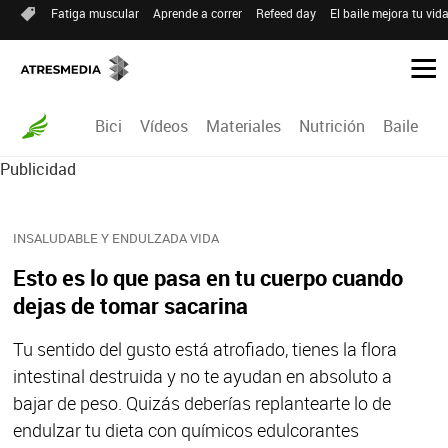
Fatiga muscular
Aprende a correr
Refeed day
El baile mejora tu vid
Bici
Vídeos
Materiales
Nutrición
Baile
R
Publicidad
INSALUDABLE Y ENDULZADA VIDA
Esto es lo que pasa en tu cuerpo cuando
dejas de tomar sacarina
Tu sentido del gusto está atrofiado, tienes la flora
intestinal destruida y no te ayudan en absoluto a
bajar de peso. Quizás deberías replantearte lo de
endulzar tu dieta con químicos edulcorantes