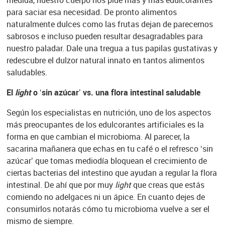
medida, nuestro cuerpo nos pide más y más edulcorantes
para saciar esa necesidad. De pronto alimentos
naturalmente dulces como las frutas dejan de parecernos
sabrosos e incluso pueden resultar desagradables para
nuestro paladar. Dale una tregua a tus papilas gustativas y
redescubre el dulzor natural innato en tantos alimentos
saludables.
El
light
o ‘sin azúcar’ vs. una flora intestinal saludable
Según los especialistas en nutrición, uno de los aspectos
más preocupantes de los edulcorantes artificiales es la
forma en que cambian el microbioma. Al parecer, la
sacarina mañanera que echas en tu café o el refresco ‘sin
azúcar’ que tomas mediodía bloquean el crecimiento de
ciertas bacterias del intestino que ayudan a regular la flora
intestinal. De ahí que por muy
light
que creas que estás
comiendo no adelgaces ni un ápice. En cuanto dejes de
consumirlos notarás cómo tu microbioma vuelve a ser el
mismo de siempre.