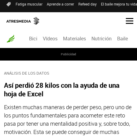
Fatiga muscular
Aprende a correr
Refeed day
El baile mejora tu vid
Bici
Vídeos
Materiales
Nutrición
Baile
R
Publicidad
ANÁLISIS DE LOS DATOS
Así perdió 28 kilos con la ayuda de una
hoja de Excel
Existen muchas maneras de perder peso, pero uno de
los puntos fundamentales para acometer este reto
pasa por tener una mentalidad positiva y, sobre todo,
motivación. Esta se puede conseguir de muchas