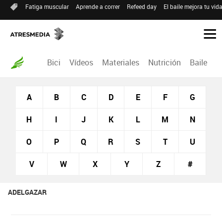
Fatiga muscular
Aprende a correr
Refeed day
El baile mejora tu vid
Bici
Vídeos
Materiales
Nutrición
Baile
R
A
B
C
D
E
F
G
H
I
J
K
L
M
N
O
P
Q
R
S
T
U
V
W
X
Y
Z
#
ADELGAZAR