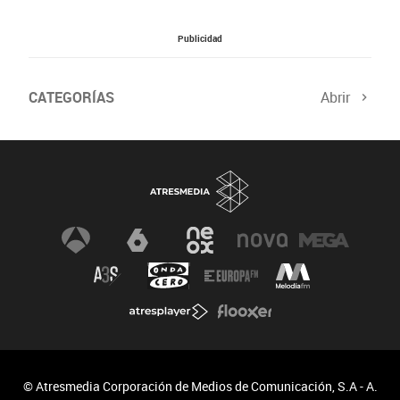
Publicidad
CATEGORÍAS
Abrir
Salud sexual
El tiempo
Viajes y planes
Deportistas
Champions
Últimas noticias
Nutrición
Gastronomía
Recetas de cocina
Trabaja los glúteos
Suelo pélvico
Vientre plano
Dietas sanas
Flooxer
Salud
Apps
Vídeos fitness
Running
© Atresmedia Corporación de Medios de Comunicación, S.A - A.