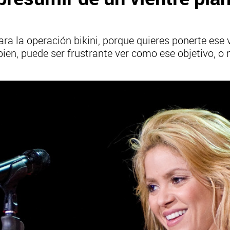
ra la operación bikini, porque quieres ponerte ese v
ien, puede ser frustrante ver como ese objetivo, o 