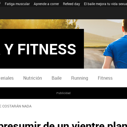
Fatiga muscular
Aprende a correr
Refeed day
El baile mejora tu vida sexua
 Y FITNESS
eriales
Nutrición
Baile
Running
Fitness
Publicidad
E COSTARÁN NADA
presumir de un vientre pla