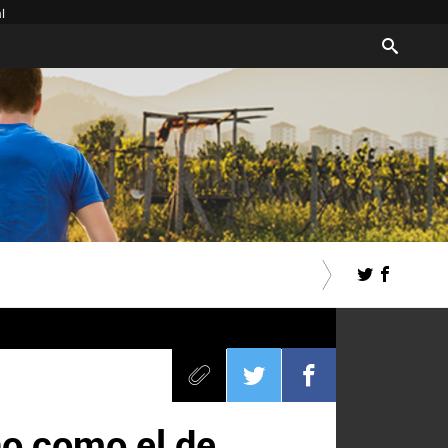
l
no como el de