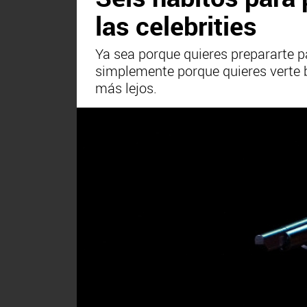
las celebrities
Ya sea porque quieres prepararte pa
simplemente porque quieres verte b
más lejos.