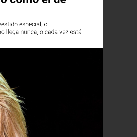
estido especial, o
no llega nunca, o cada vez está