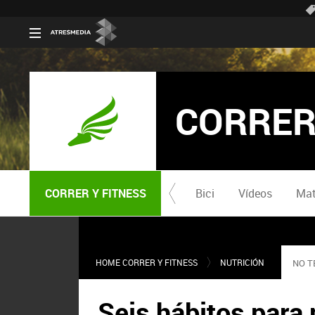
CORRER
CORRER Y FITNESS
Bici
Vídeos
Mat
HOME CORRER Y FITNESS
NUTRICIÓN
NO T
Seis hábitos para 